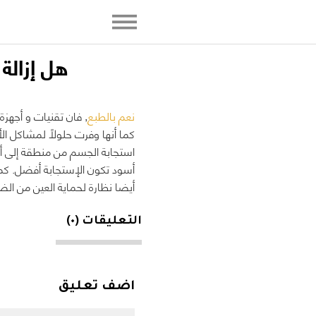
ھل إزالة
نعم بالطبع
, فان تقنیات و أجهزة ن
كما أنها وفرت حلولاً لمشاكل ا
استجابة الجسم من منطقة إلى أخ
أسود تكون الإستجابة أفضل. كما
أيضا نظارة لحمایة العین من الضو
التعليقات (٠)
اضف تعليق