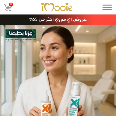
0
عروض اي مووي اكثر من 55%