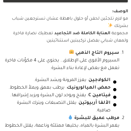
الوصف:
مو لازم تلجئين لحقن أو حلول باهظة عشان تسترجعين شباب
بشرتك
مجموعة
العناية الكاملة ضد التجاعيد
تعطيك نضارة فاخرة
ولمعان شبابي بفضل تركيبتين استثنائيتين:
سيروم التاج الذهبي
السيروم الأقوى على الإطلاق… يحتوي على 4 مكوّنات فاخرة
تعمل مع بعض لإعادة بناء البشرة:
الكولاجين
: يعزز المرونة ويشد البشرة.
حمض الهيالورونيك
: يرطب بعمق ويملأ الخطوط.
فيتامين C
: يفتح ويوحد لون البشرة ويزيد إشراقها.
الألفا أربيوتين
: يقلل التصبغات ويترك البشرة
صافية.
مرطب عميق للبشرة
يغمر البشرة بالمياه، يخليها ممتلئة وناعمة، يقلل الخطوط