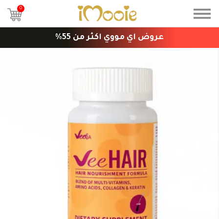
0
عروض اي مووي اكثر من 55%