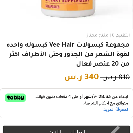
التقييم 0 | منتج ممتاز
مجموعة كبسولات Vee Hair كبسوله واحده
لقوة الشعر من الجذور وحتى الأطراف اكثر
من 20 عنصر فعال
340
ر.س
810
ر.س