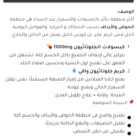
الوصف:
أكثر منطقة تتأثر بالتصبغات والاسمرار عند النساء هي منطقة
الحوض والأرداف
بسبب الاحتكاك و الحراره والعوامل اليومية.
الحل مش كريم عابر، بل كورس كامل يعمل من الداخل والخارج:
كبسولات الجلوتاثيون 1000mg
بتركيز عالي لإيقاف التصبغ داخل الجسم كله، تشتغل من
العمق على تفتيح لون البشرة وتحسين صفاء الجلد.
كريم جلوتاثيون واقي
يمنع خلايا الميلانين من إفراز الصبغة مستقبلًا، يعني يقلل
الاسمرار الحالي ويمنع عودته.
النتيجة: وقاية + علاج طويل المدى.
النتيجة المتوقعة:
تفتيح واضح في منطقة الحوض والأرداف والجسم كله.
تقليل التصبغات والبقع الداكنة تدريجيًا.
يغنيكي عن حقن التبييض