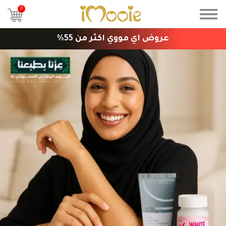
0
عروض اي مووي اكثر من 55%