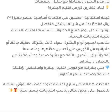
في نقاء البشرة وصفائها مع تقليل التصبغات.
لماذا تختارين كورس تفتيح البشرة؟
قيمة استثنائية: احصلين على منتجات أساسية بسعر مميز (٢٣٠
ريال فقط!) بدلاً من شرائها بشكل منفصل.
روتين شامل: يوفر جميع الخطوات الأساسية للعناية بالبشرة
لتلبية احتياجاتك اليومية.
مناسب لجميع أنواع البشرة: سواء كانت بشرتك دهنية، جافة، أو
عادية، يعمل الكورس على تحسين مظهرها وملمسها.
ثقة وإشراق: اشعري بالثقة مع بشرة صحية ومشرقة تنبض
بالنضارة والإشراق.
دللي بشرتك مع كورس تفتيح البشرة واستمتعي بإطلالة
مشرقة وصحية بسعر لا يُقاوم!
ملاحظة: هذا العرض ساري لفترة محدودة فقط، فلا تفوّتي الفرصة
للحصول على روتين مثالي يناسب احتياجاتك بسعر مميز!