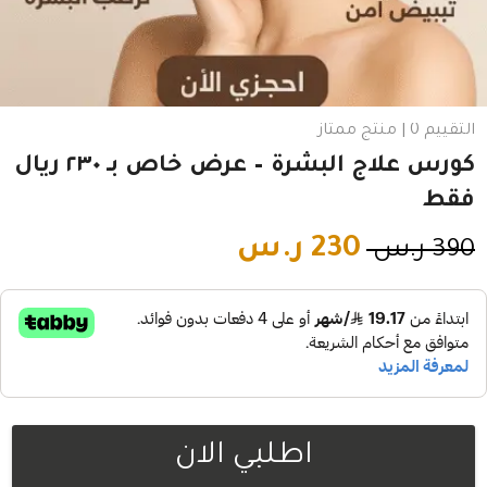
التقييم 0 | منتج ممتاز
كورس علاج البشرة – عرض خاص بـ ٢٣٠ ريال
فقط
230
ر.س
390
ر.س
اطلبي الان