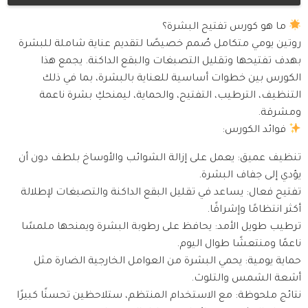
ما هو كورس تفتيح البشرة؟
روتين يومي متكامل صُمم خصيصًا لتقديم عناية شاملة للبشرة
بهدف تفتيحها وتقليل التصبغات والبقع الداكنة. يجمع هذا
الكورس بين خطوات أساسية للعناية بالبشرة، بما في ذلك
التنظيف، الترطيب، التفتيح، والحماية، ليمنحكِ بشرة ناعمة
ومشرقة.
فوائد الكورس:
تنظيف عميق: يعمل على إزالة الشوائب والأوساخ بلطف دون أن
يؤدي إلى جفاف البشرة.
تفتيح فعال: يساعد في تقليل البقع الداكنة والتصبغات لإطلالة
أكثر انتظامًا وإشراقًا.
ترطيب طويل الأمد: يحافظ على رطوبة البشرة ويمنحها ملمسًا
ناعمًا ومنتعشًا طوال اليوم.
حماية يومية: يحمي البشرة من العوامل الخارجية الضارة مثل
أشعة الشمس والتلوث.
نتائج ملحوظة: مع الاستخدام المنتظم، ستلاحظين تحسنًا كبيرًا