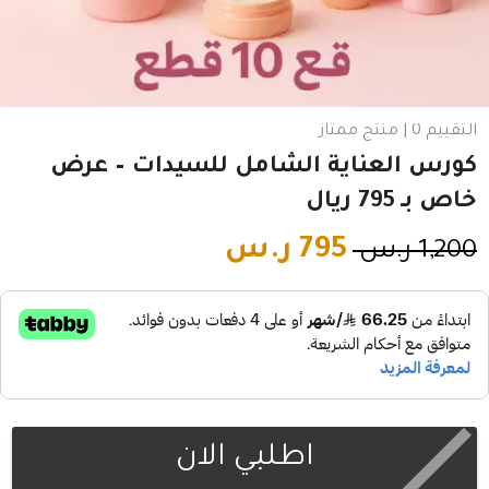
التقييم 0 | منتج ممتاز
كورس العناية الشامل للسيدات – عرض
خاص بـ 795 ريال
795
ر.س
1,200
ر.س
اطلبي الان