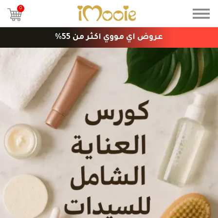
0
عروض اي مووي اكثر من 55%