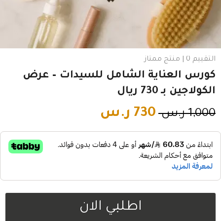
التقييم 0 | منتج ممتاز
كورس العناية الشامل للسيدات – عرض
الكولاجين بـ 730 ريال
730
ر.س
1,000
ر.س
اطلبي الان