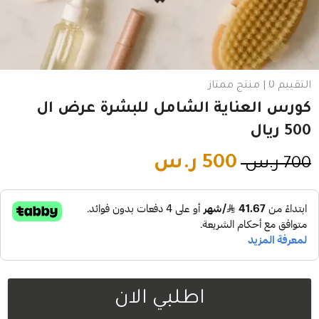
التقييم 0 | منتج ممتاز
كورس العناية الشامل للبشرة عرض ال
500 ريال
500
ر.س
700
ر.س
اطلبي الان