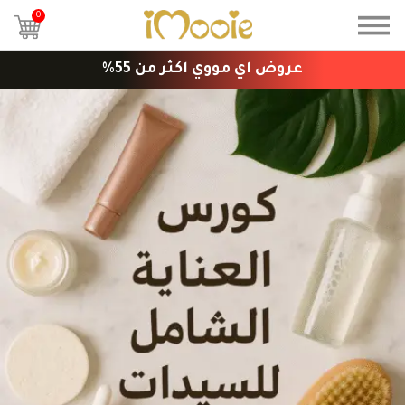
0
عروض اي مووي اكثر من 55%