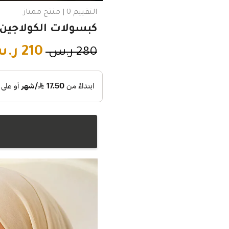
التقييم 0 | منتج ممتاز
كبسولات الكولاجين 
210
ر.
280
ر.س