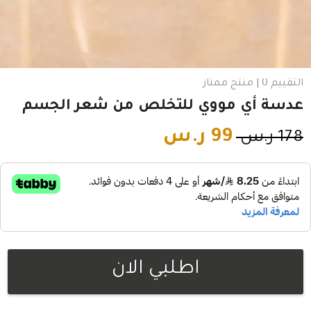
التقييم 0 | منتج ممتاز
عدسة أي مووي للتخلص من شعر الجسم
99
ر.س
178
ر.س
اطلبي الان