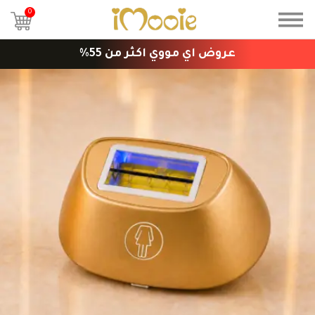
0
عروض اي مووي اكثر من 55%